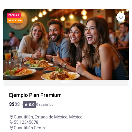
POPULAR
DESTACADO
Ejemplo Plan Premium
$
$
$
$
0 reseñas
0.0
Cuautitlán, Estado de México, México
55 12345678
Cuautitlán Centro